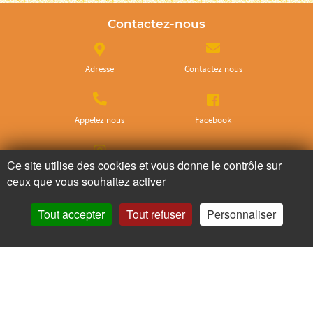
Contactez-nous
Adresse
Contactez nous
Appelez nous
Facebook
Ce site utilise des cookies et vous donne le contrôle sur
Instagram
ceux que vous souhaitez activer
Tout accepter
Tout refuser
Personnaliser
Ne ratez plus rien,
Abonnez-vous à notre newsletter
Je m’inscris