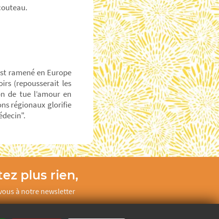
 couteau.
 est ramené en Europe
oirs (repousserait les
ion de tue l’amour en
ns régionaux glorifie
édecin".
ez plus rien,
ous à notre newsletter
Je m’inscris