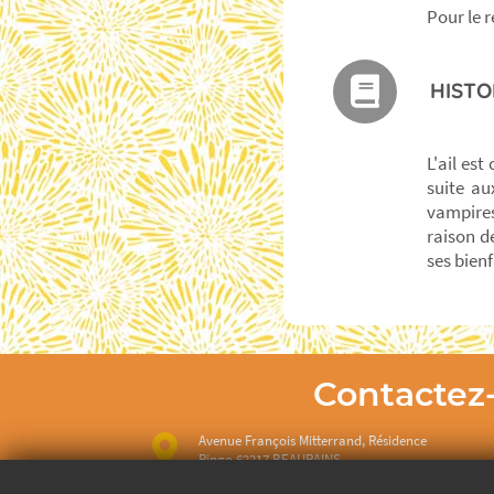
Pour le 
HISTO
L'ail es
suite au
vampires
raison d
ses bienf
Contactez
Avenue François Mitterrand, Résidence
Ringo 62217 BEAURAINS