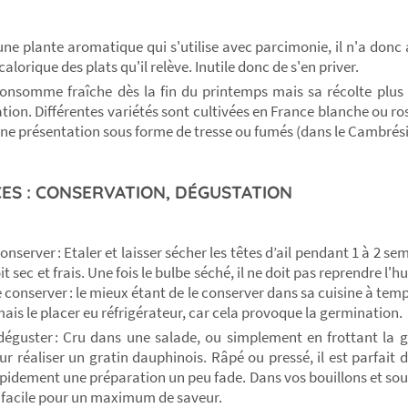
t une plante aromatique qui s'utilise avec parcimonie, il n'a don
calorique des plats qu'il relève. Inutile donc de s'en priver.
 consomme fraîche dès la fin du printemps mais sa récolte plus
tion. Différentes variétés sont cultivées en France blanche ou ro
une présentation sous forme de tresse ou fumés (dans le Cambrési
ES : CONSERVATION, DÉGUSTATION
onserver : Etaler et laisser sécher les têtes d’ail pendant 1 à 2 s
t sec et frais. Une fois le bulbe séché, il ne doit pas reprendre l'
e conserver : le mieux étant de le conserver dans sa cuisine à te
mais le placer eu réfrigérateur, car cela provoque la germination.
déguster : Cru dans une salade, ou simplement en frottant la 
our réaliser un gratin dauphinois. Râpé ou pressé, il est parfait
apidement une préparation un peu fade. Dans vos bouillons et sou
 facile pour un maximum de saveur.