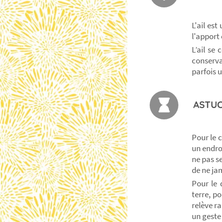
L'ail es
l'apport 
L’ail se
conserva
parfois 
ASTUC
Pour le c
un endroi
ne pas s
de ne ja
Pour le 
terre, p
relève r
un geste