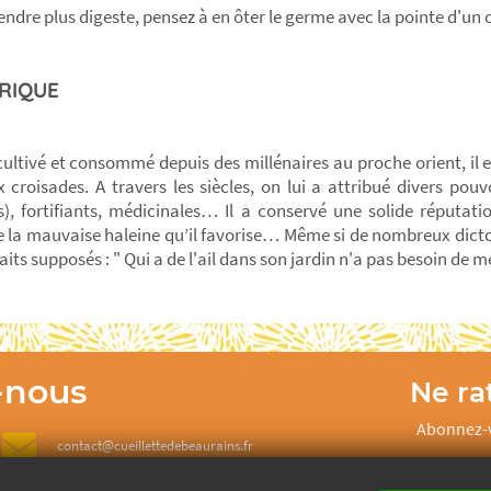
rendre plus digeste, pensez à en ôter le germe avec la pointe d'un
RIQUE
t cultivé et consommé depuis des millénaires au proche orient, il
x croisades. A travers les siècles, on lui a attribué divers pouv
), fortifiants, médicinales… Il a conservé une solide réputat
e la mauvaise haleine qu’il favorise… Même si de nombreux dicto
aits supposés : " Qui a de l'ail dans son jardin n'a pas besoin de m
-nous
Ne rat
Abonnez-v
contact@cueillettedebeaurains.fr