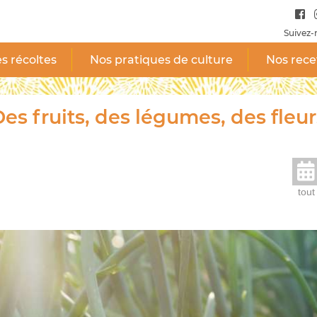
Suivez-
s récoltes
Nos pratiques de culture
Nos rece
es fruits, des légumes, des fleur
tout