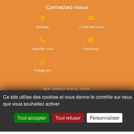
Contactez-nous
Adresse
Contactez nous
Appelez nous
Facebook
Instagram
Ne ratez plus rien,
Ce site utilise des cookies et vous donne le contrôle sur ceux
Abonnez-vous à notre newsletter
que vous souhaitez activer
Tout accepter
Tout refuser
Personnaliser
Je m’inscris