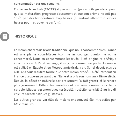
consommation sur une semaine.
Conservez le au frais (12-17°C) et pas au froid (pas au réfrigérateur) pour
que sa maturation progresse doucement et que son arôme ne soit pas
"tué" par des températures trop basses (il faudrait attendre quelques
heures pour retrouver le parfum).
HISTORIQUE
Le melon charentais brodé traditionnel que nous consommons en France
est une plante cucurbitacée (comme les courges d'automne ou le
concombre). Nous en consommons les fruits. Il est originaire d'Afrique
intertropicale. A, l'état sauvage, il est gros comme une pêche. Le melon
est cultivé en Egypte et en Mésopotamie (Irak, Iran, Syrie) depuis plus de
4000 ans sous d'autres forme que notre melon brodé. Il a été introduit en
France Europe en passant par l'Italie et à pris son nom au XIIIème siècle.
Depuis, la sélection naturelle par croisement l'a fait grossir et le rendre
plus gourmand. Différentes variétés ont été sélectionnées pour leurs
caractéristiques agronomiques (précocité, rusticité, sensibilité au froid)
et leurs caractéristiques gustatives.
Les autres grandes variétés de melons ont souvent été introduites par
l'Asie mineure.