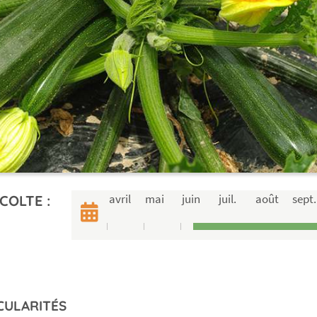
avril
mai
juin
juil.
août
sept.
COLTE :
CULARITÉS