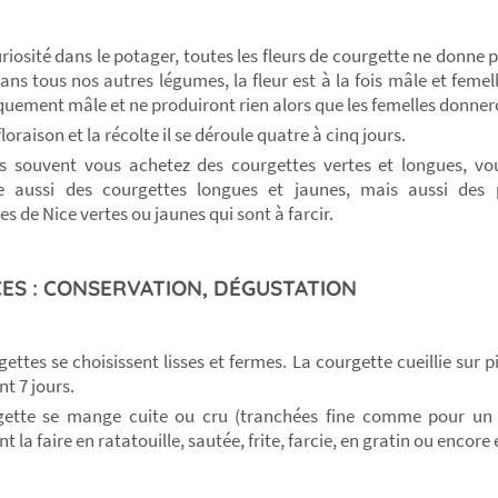
uriosité dans le potager, toutes les fleurs de courgette ne donne 
dans tous nos autres légumes, la fleur est à la fois mâle et femell
quement mâle et ne produiront rien alors que les femelles donner
floraison et la récolte il se déroule quatre à cinq jours.
us souvent vous achetez des courgettes vertes et longues, vo
te aussi des courgettes longues et jaunes, mais aussi des 
s de Nice vertes ou jaunes qui sont à farcir.
ES : CONSERVATION, DÉGUSTATION
gettes se choisissent lisses et fermes. La courgette cueillie sur 
t 7 jours.
gette se mange cuite ou cru (tranchées fine comme pour un 
 la faire en ratatouille, sautée, frite, farcie, en gratin ou encore