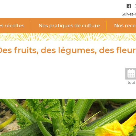
Suivez-
s récoltes
Nos pratiques de culture
Nos rece
es fruits, des légumes, des fleur
tout