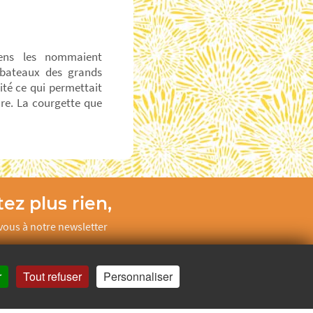
iens les nommaient
 bateaux des grands
ité ce qui permettait
ure. La courgette que
ez plus rien,
ous à notre newsletter
Je m’inscris
r
Tout refuser
Personnaliser