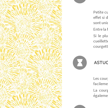
Petite c
effet si 
sont uni
Entre la 
Si le pl
cueillet
courgette
ASTUC
Les cour
facilemen
La cour
également