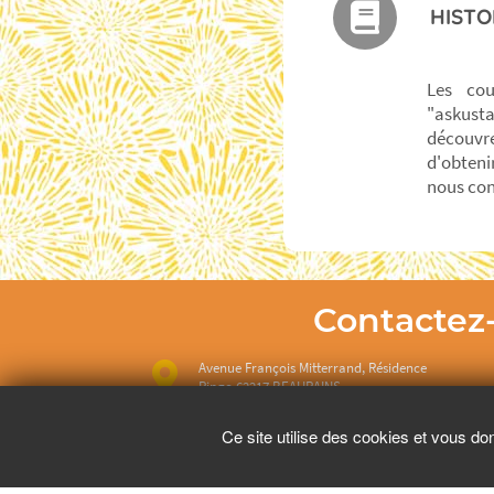
HISTO
Les cou
"askust
découvre
d'obteni
nous con
Contactez
Avenue François Mitterrand, Résidence
Ringo 62217 BEAURAINS
Ce site utilise des cookies et vous do
07 49 56 40 87