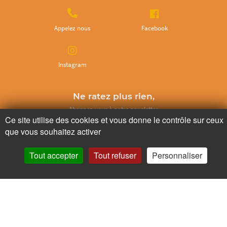
Appelez nous
Facebook
Instagram
Ne ratez plus rien,
Abonnez-vous à notre newsletter
Ce site utilise des cookies et vous donne le contrôle sur ceux
que vous souhaitez activer
Tout accepter
Tout refuser
Personnaliser
Je m’inscris
Pour votre santé, mangez au moins cinq fruits et légumes par jour.
www.mangerbouger.fr
Copyright © - 2026 GIE Chapeau de Paille
-
Mentions légales