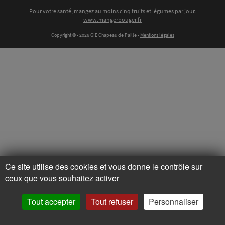
Pour votre santé, mangez au moins cinq fruits et légumes par jour.
www.mangerbouger.fr
Copyright © - 2026 GIE Chapeau de Paille
-
Mentions légales
Ce site utilise des cookies et vous donne le contrôle sur
ceux que vous souhaitez activer
Tout accepter
Tout refuser
Personnaliser
Accueil
Horaires
A cueillir
Actualités