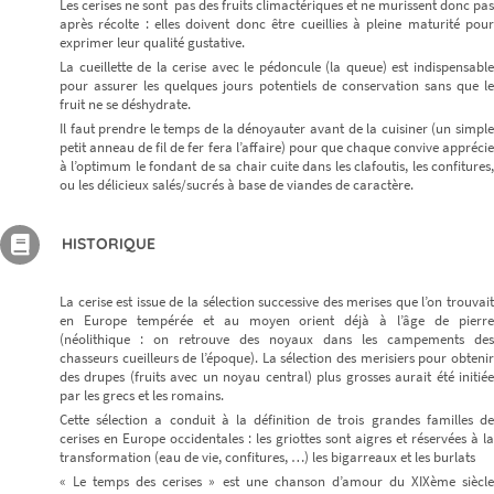
Les cerises ne sont pas des fruits climactériques et ne murissent donc pas
après récolte : elles doivent donc être cueillies à pleine maturité pour
exprimer leur qualité gustative.
La cueillette de la cerise avec le pédoncule (la queue) est indispensable
pour assurer les quelques jours potentiels de conservation sans que le
fruit ne se déshydrate.
Il faut prendre le temps de la dénoyauter avant de la cuisiner (un simple
petit anneau de fil de fer fera l’affaire) pour que chaque convive apprécie
à l’optimum le fondant de sa chair cuite dans les clafoutis, les confitures,
ou les délicieux salés/sucrés à base de viandes de caractère.
HISTORIQUE
La cerise est issue de la sélection successive des merises que l’on trouvait
en Europe tempérée et au moyen orient déjà à l’âge de pierre
(néolithique : on retrouve des noyaux dans les campements des
chasseurs cueilleurs de l’époque). La sélection des merisiers pour obtenir
des drupes (fruits avec un noyau central) plus grosses aurait été initiée
par les grecs et les romains.
Cette sélection a conduit à la définition de trois grandes familles de
cerises en Europe occidentales : les griottes sont aigres et réservées à la
transformation (eau de vie, confitures, …) les bigarreaux et les burlats
« Le temps des cerises » est une chanson d’amour du XIXème siècle