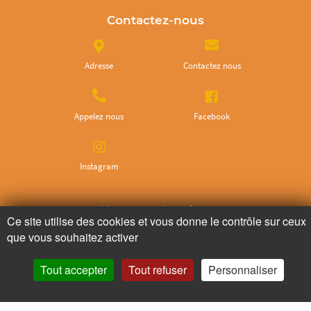
Contactez-nous
Adresse
Contactez nous
Appelez nous
Facebook
Instagram
Ne ratez plus rien,
Ce site utilise des cookies et vous donne le contrôle sur ceux
Abonnez-vous à notre newsletter
que vous souhaitez activer
Tout accepter
Tout refuser
Personnaliser
Je m’inscris